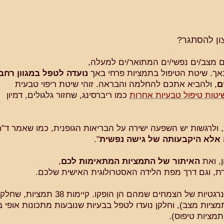
צון להסתגר?
ם מצב/ים נפשי/ים המתואר/ים למעלה,
באך. שיטת הטיפול בתמציות פרחי באך
נועדה לטפל במגוון רחב
ם
, ולהביא אתכם להחלמה והבראה. זוהי שיטת ריפוי טבעית
יטות טיפול טבעיות אחרות
כמו ריברסינג, שחזור גלגולים, דמיון
ולרגשות יש השפעה ישירה על הבריאות הגופנית, כמו שאמר ד"ר
אלא היקבעותה של גישה נפשית
".
, ואת
האיתור של התמציות המתאימות לכם
,
ת, וגם דרך מפת הלידה האסטרולוגית האישית שלכם.
צמחים שמהם הן הופקו. קיימות 38 תמציות, שחלקן משמשות
ציות מצב), וחלקן נועדו לטפל בבעיות שנובעות מתכונות אופי בס
תמציות טיפוס).