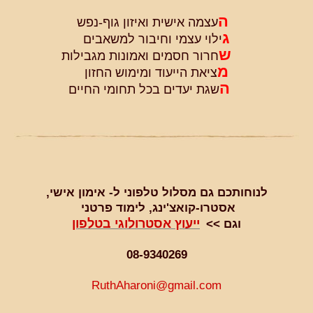
ה
עצמה אישית ואיזון גוף-נפש
ג
ילוי עצמי וחיבור למשאבים
ש
חרור חסמים ואמונות מגבילות
מ
ציאת הייעוד ומימוש החזון
ה
שגת יעדים בכל תחומי החיים
לנוחותכם גם מסלול טלפוני ל- אימון אישי,
אסטרו-קואצ'ינג, לימוד פרטני
ייעוץ אסטרולוגי בטלפון
וגם >>
08-9340269
RuthAharoni@gmail.com